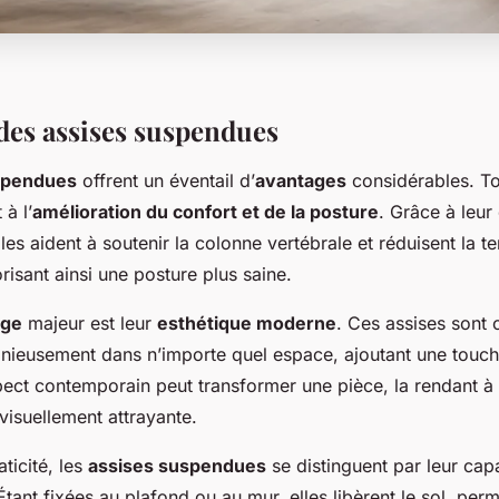
des assises suspendues
spendues
offrent un éventail d’
avantages
considérables. To
 à l’
amélioration du confort et de la posture
. Grâce à leur
es aident à soutenir la colonne vertébrale et réduisent la t
risant ainsi une posture plus saine.
age
majeur est leur
esthétique moderne
. Ces assises sont
onieusement dans n’importe quel espace, ajoutant une touch
ect contemporain peut transformer une pièce, la rendant à 
 visuellement attrayante.
ticité, les
assises suspendues
se distinguent par leur capa
 Étant fixées au plafond ou au mur, elles libèrent le sol, per