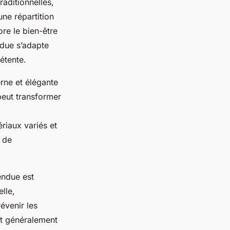
raditionnelles,
une répartition
re le bien-être
ndue s’adapte
étente.
rne et élégante
peut transformer
ériaux variés et
t de
endue est
lle,
évenir les
nt généralement