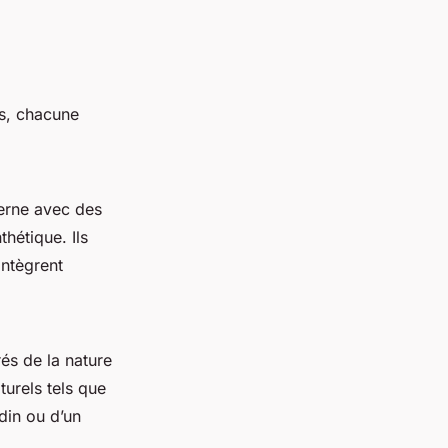
es, chacune
erne avec des
hétique. Ils
intègrent
és de la nature
turels tels que
rdin ou d’un