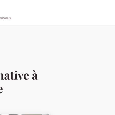
ravaux
native à
e