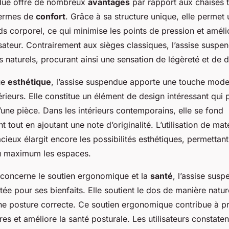
ndue offre de nombreux
avantages
par rapport aux chaises t
termes de
confort
. Grâce à sa structure unique, elle permet 
s corporel, ce qui minimise les points de pression et amélio
lisateur. Contrairement aux sièges classiques, l’assise suspe
naturels, procurant ainsi une sensation de légèreté et de d
ue
esthétique
, l’assise suspendue apporte une touche mode
rieurs. Elle constitue un élément de design intéressant qui 
d’une pièce. Dans les intérieurs contemporains, elle se fond
tout en ajoutant une note d’originalité. L’utilisation de mat
ieux élargit encore les possibilités esthétiques, permettan
u maximum les espaces.
i concerne le soutien ergonomique et la
santé
, l’assise susp
tée pour ses bienfaits. Elle soutient le dos de manière nature
e posture correcte. Ce soutien ergonomique contribue à pr
es et améliore la santé posturale. Les utilisateurs constate