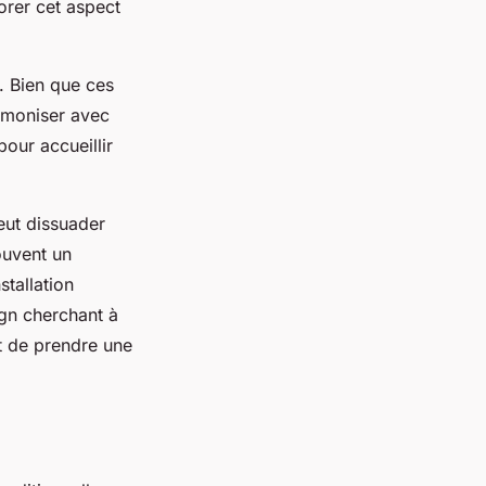
norer cet aspect
. Bien que ces
rmoniser avec
pour accueillir
eut dissuader
ouvent un
tallation
ign cherchant à
nt de prendre une