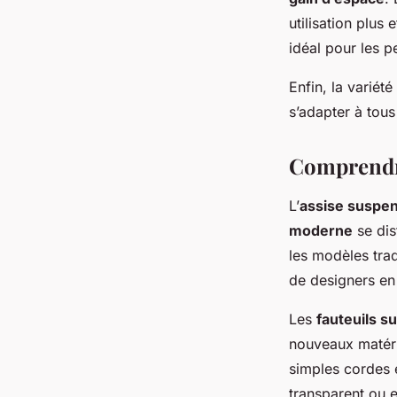
utilisation plus
idéal pour les 
Enfin, la variét
s’adapter à tous
Comprendre
L’
assise suspe
moderne
se dis
les modèles trad
de designers en
Les
fauteuils 
nouveaux matéri
simples cordes 
transparent ou e