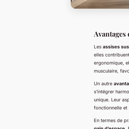
Avantages 
Les
assises su
elles contribuent
ergonomique, ell
musculaire, favo
Un autre
avant
s’intégrer harm
unique. Leur asp
fonctionnelle et
En termes de pra
gain d’espace
.