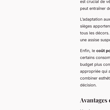
est crucial de v
peut entraîner d
L’adaptation au
sièges apporten
tous les décors. 
une assise susp
Enfin, le
coût p
certains consom
budget plus cons
appropriée qui a
combiner esthéti
décision.
Avantages 