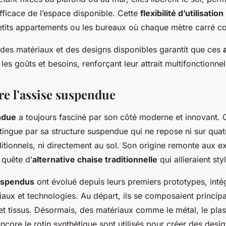
 efficace de l’espace disponible. Cette
flexibilité d’utilisation
petits appartements ou les bureaux où chaque mètre carré c
é des matériaux et des designs disponibles garantit que ces
 les goûts et besoins, renforçant leur attrait multifonctionnel
 l’assise suspendue
ndue
a toujours fasciné par son côté moderne et innovant. 
tingue par sa structure suspendue qui ne repose ni sur qu
itionnels, ni directement au sol. Son origine remonte aux e
 quête d’
alternative chaise traditionnelle
qui allieraient sty
suspendus
ont évolué depuis leurs premiers prototypes, inté
aux et technologies. Au départ, ils se composaient princip
et tissus. Désormais, des matériaux comme le métal, le plas
ncore le rotin synthétique sont utilisés pour créer des des