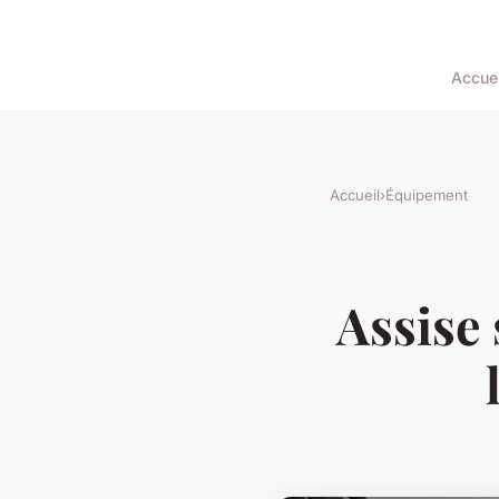
Accuei
Accueil
›
Équipement
Assise 