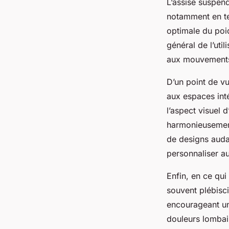
L’assise suspe
notamment en 
optimale du poid
général de l’uti
aux mouvements 
D’un point de v
aux espaces inté
l’aspect visuel 
harmonieusement 
de designs audac
personnaliser a
Enfin, en ce qu
souvent plébisci
encourageant un
douleurs lombair