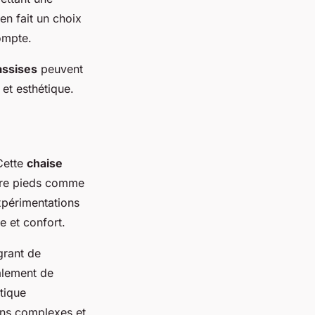
en fait un choix
ompte.
assises
peuvent
 et esthétique.
Cette
chaise
atre pieds comme
xpérimentations
le et confort.
grant de
alement de
tique
igns complexes et