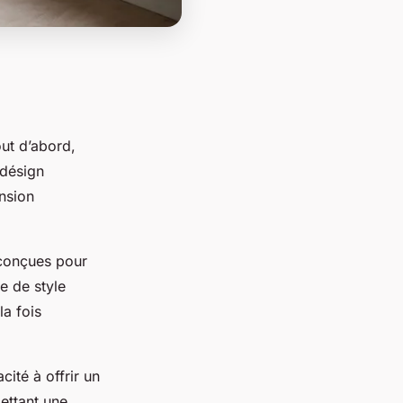
ut d’abord,
 désign
ension
 conçues pour
e de style
la fois
cité à offrir un
mettant une