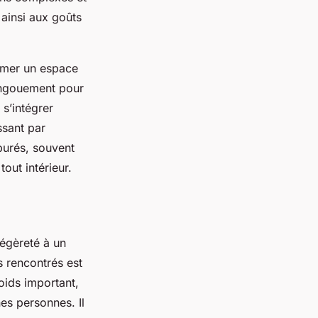
 ainsi aux goûts
ormer un espace
 engouement pour
s’intégrer
ssant par
purés, souvent
out intérieur.
légèreté à un
s rencontrés est
oids important,
nes personnes. Il