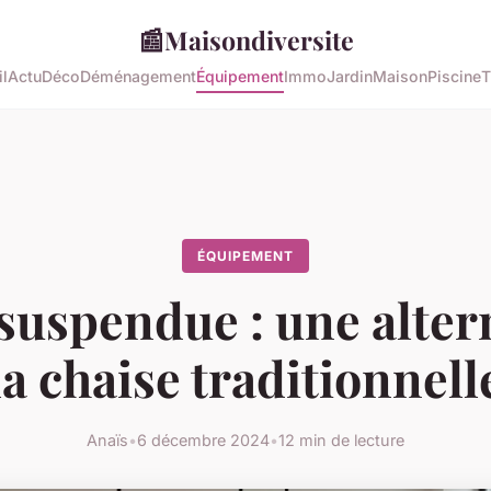
📰
Maisondiversite
l
Actu
Déco
Déménagement
Équipement
Immo
Jardin
Maison
Piscine
T
ÉQUIPEMENT
suspendue : une alter
la chaise traditionnell
Anaïs
•
6 décembre 2024
•
12 min de lecture