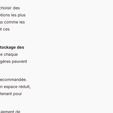
 choisir des
tions les plus
ongs comme les
nt ces
tockage des
 de chaque
tagères peuvent
st recommandée.
un espace réduit,
ontenant pour
ulement de