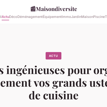
📰
Maisondiversite
l
Actu
Déco
Déménagement
Équipement
Immo
Jardin
Maison
Piscine
T
ACTU
s ingénieuses pour or
cement vos grands ust
de cuisine