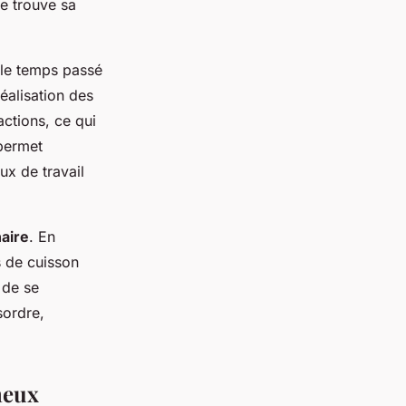
le trouve sa
 le temps passé
réalisation des
actions, ce qui
 permet
lux de travail
naire
. En
s de cuisson
 de se
sordre,
neux