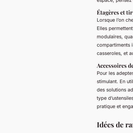
espace, pensez 
Étagères et ti
Lorsque l’on ch
Elles permettent 
modulaires, qua
compartiments i
casseroles
, et 
Accessoires d
Pour les adepte
stimulant. En ut
des solutions a
type d’ustensile
pratique et eng
Idées de r