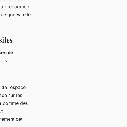
la préparation
ce qui évite le
siles
ces de
fois
i de l’espace
ace sur les
e
comme des
ut
inement cet