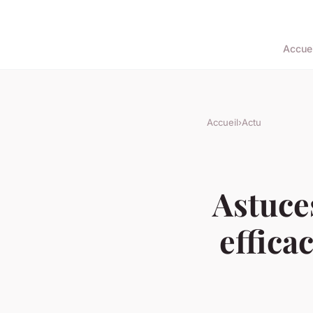
Accuei
Accueil
›
Actu
Astuce
effica