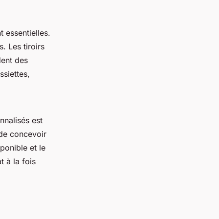
 essentielles.
s. Les tiroirs
dent des
ssiettes
,
nalisés est
 de concevoir
onible et le
 à la fois