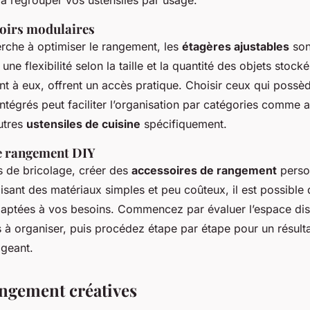
à regrouper vos ustensiles par usage.
roirs modulaires
erche à optimiser le rangement, les
étagères ajustables
sont
une flexibilité selon la taille et la quantité des objets stocké
nt à eux, offrent un accès pratique. Choisir ceux qui possè
ntégrés peut faciliter l’organisation par catégories comme
a
autres
ustensiles de cuisine
spécifiquement.
e rangement DIY
s de bricolage, créer des
accessoires de rangement
person
ilisant des matériaux simples et peu coûteux, il est possible
daptées à vos besoins. Commencez par évaluer l’espace disp
s à organiser, puis procédez étape par étape pour un résultat
ageant.
angement créatives