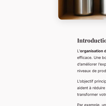
Introducti
L’
organisation d
efficace. Une b
d’améliorer l’ex
niveaux de produ
L’objectif princi
aident à réduir
transformer votr
Par exemple, une