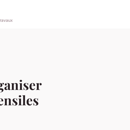
ravaux
ganiser
ensiles