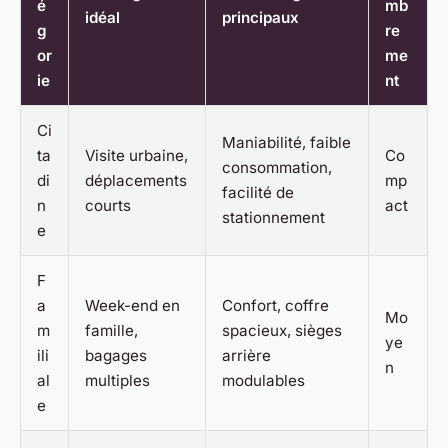
é
mb
idéal
principaux
g
re
or
me
ie
nt
Ci
Maniabilité, faible
ta
Visite urbaine,
Co
consommation,
di
déplacements
mp
facilité de
n
courts
act
stationnement
e
F
a
Week-end en
Confort, coffre
Mo
m
famille,
spacieux, sièges
ye
ili
bagages
arrière
n
al
multiples
modulables
e