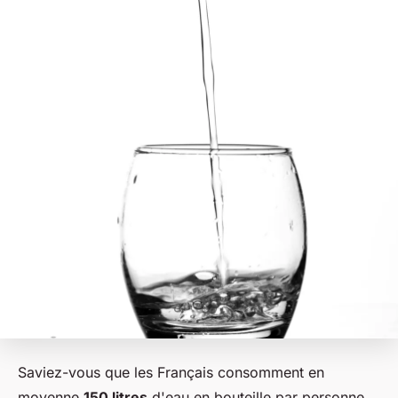
Saviez-vous que les Français consomment en
moyenne
150 litres
d'eau en bouteille par personne